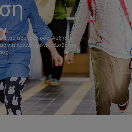
αση
α
ια του ασανσέρ σας. Αυξήστε
σας για πολλά χρόνια. Διαβάστε
σας.