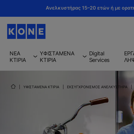
Ανελκυστήρας 15–20 ετών ή με ορατ
ΝEΑ
ΥΦΙΣΤAΜΕΝΑ
Digital
ΕΡΓ
ΚΤIΡΙΑ
ΚΤIΡΙΑ
Services
ΛH
ΥΦΙΣΤAΜΕΝΑ ΚΤIΡΙΑ
ΕΚΣΥΓΧΡΟΝΙΣΜOΣ ΑΝΕΛΚΥΣΤHΡΑ