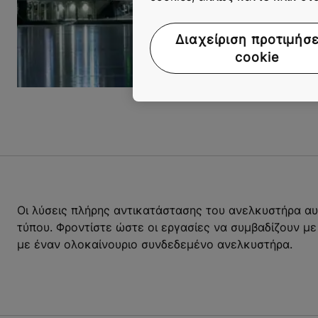
Διαχείριση προτιμήσ
cookie
Οι λύσεις πλήρης αντικατάστασης του ανελκυστήρα αυ
τύπου. Φροντίστε ώστε οι εργασίες να συμβαδίζουν με
με έναν ολοκαίνουριο συνδεδεμένο ανελκυστήρα.