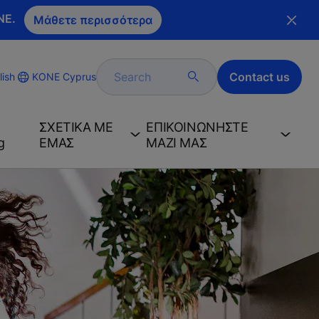
NE.
Μάθετε περισσότερα
Search
Contact us
KONE Cyprus
lish
ΣΧΕΤΙΚA ΜΕ
ΕΠΙΚΟΙΝΩΝHΣΤΕ
g
ΕΜAΣ
ΜΑΖI ΜΑΣ