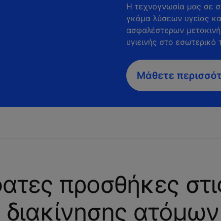
Η τεχνογνωσία μας σε σ
γκάμα λύσεων υγείας και
ασφαλέστερων μετακινή
υγιεινής στο εσωτερικό 
Μάθετε περισσό
φατες προσθήκες στι
 διακίνησης ατόμων