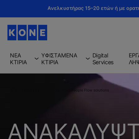
Ανελκυστήρας 15–20 ετών ή με ορατ
ΝEΑ
ΥΦΙΣΤAΜΕΝΑ
Digital
ΕΡΓ
ΚΤIΡΙΑ
ΚΤIΡΙΑ
Services
ΛH
ΝEΑ ΚΤIΡΙΑ
Advanced People Flow solutions
ΑΝΑΚΑΛΥΨΤ