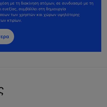
χέση με τη διακίνηση ατόμων, σε συνδυασμό με τη
 ευεξίας, συμβάλλει στη δημιουργία
σεων των χρηστών και χώρων υψηλότερης
των κτιρίων.
τερα
ς