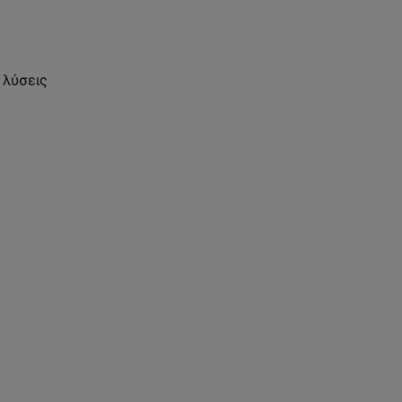
ν
 λύσεις