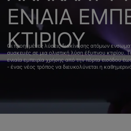
ΕΝΙΑΙΑ ΕΜΠΕ
ΚΤΙΡΙΟΥ
Οι προηγμένες λύσεις διακίνησης ατόμων ενσωμα
συσκευές σε μια ολιστική λύση έξυπνου κτιρίου. Τ
ενιαία εμπειρία χρήσης από την πόρτα εισόδου έω
- ένας νέος τρόπος να διευκολύνεται η καθημεριν