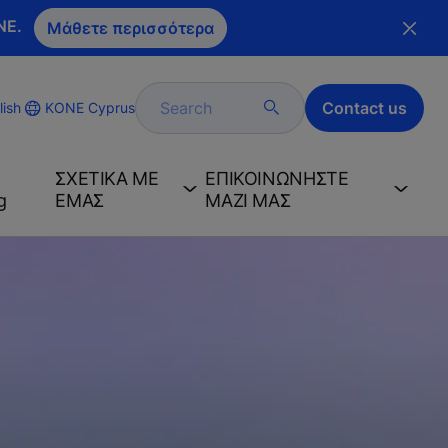
NE.
Μάθετε περισσότερα
Search
Contact us
KONE Cyprus
lish
ΣΧΕΤΙΚA ΜΕ
ΕΠΙΚΟΙΝΩΝHΣΤΕ
g
ΕΜAΣ
ΜΑΖI ΜΑΣ