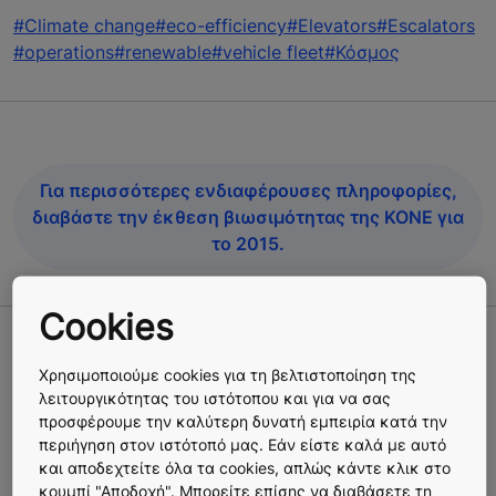
#Climate change
#eco-efficiency
#Elevators
#Escalators
#operations
#renewable
#vehicle fleet
#Κόσμος
Για περισσότερες ενδιαφέρουσες πληροφορίες,
διαβάστε την έκθεση βιωσιμότητας της ΚΟΝΕ για
το 2015.
Cookies
Περισσότερες ιστορίες
Χρησιμοποιούμε cookies για τη βελτιστοποίηση της
λειτουργικότητας του ιστότοπου και για να σας
προσφέρουμε την καλύτερη δυνατή εμπειρία κατά την
περιήγηση στον ιστότοπό μας. Εάν είστε καλά με αυτό
και αποδεχτείτε όλα τα cookies, απλώς κάντε κλικ στο
κουμπί "Αποδοχή". Μπορείτε επίσης να διαβάσετε τη