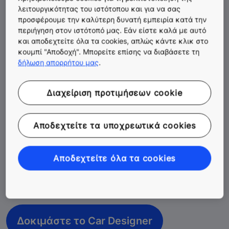
λειτουργικότητας του ιστότοπου και για να σας
προσφέρουμε την καλύτερη δυνατή εμπειρία κατά την
περιήγηση στον ιστότοπό μας. Εάν είστε καλά με αυτό
και αποδεχτείτε όλα τα cookies, απλώς κάντε κλικ στο
κουμπί "Αποδοχή". Μπορείτε επίσης να διαβάσετε τη
δήλωση απορρήτου μας
.
ΣΧΕΔΙΑΣΜΟΣ ΘΑΛΑΜΟΥ ΑΝΕΛΚΥΣΤΗΡΑ
Εξερευνήστε online διαφορετικούς
Διαχείριση προτιμήσεων cookie
εσωτερικούς θαλάμους
ανελκυστήρων
Αποδεχτείτε τα υποχρεωτικά cookies
Εξερευνήστε απεριόριστα σχέδια και επιλογές
προσαρμογής για ένα εσωτερικό θαλάμου
Αποδεχτείτε όλα τα cookies
ανελκυστήρα που προσθέτει αξία στο κτίριό σας με τη
δημιουργία μιας μοναδικής εμφάνισης και αίσθησης
που βελτιώνει την εμπειρία του χρήστη.
Δοκιμάστε το Car Designer