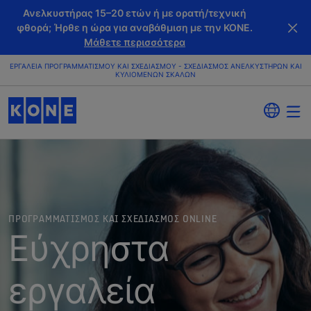
Ανελκυστήρας 15–20 ετών ή με ορατή/τεχνική
φθορά; Ήρθε η ώρα για αναβάθμιση με την KONE.
Μάθετε περισσότερα
ΕΡΓΑΛΕΊΑ ΠΡΟΓΡΑΜΜΑΤΙΣΜΟΎ ΚΑΙ ΣΧΕΔΙΑΣΜΟΎ - ΣΧΕΔΙΑΣΜΌΣ ΑΝΕΛΚΥΣΤΉΡΩΝ ΚΑΙ
ΚΥΛΙΌΜΕΝΩΝ ΣΚΑΛΏΝ
ΠΡΟΓΡΑΜΜΑΤΙΣΜΟΣ ΚΑΙ ΣΧΕΔΙΑΣΜΟΣ ONLINE
Εύχρηστα
εργαλεία