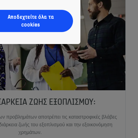
Αποδεχτείτε όλα τα
cookies
ΙΆΡΚΕΙΑ ΖΩΉΣ ΕΞΟΠΛΙΣΜΟΎ:
των προβλημάτων αποτρέπει τις καταστροφικές βλάβες
 διάρκεια ζωής του εξοπλισμού και την εξοικονόμηση
χρημάτων.