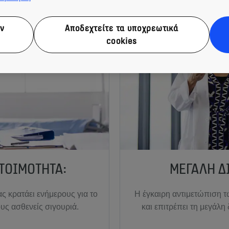
ν
Αποδεχτείτε τα υποχρεωτικά
cookies
ΤΟΙΜΌΤΗΤΑ:
ΜΕΓΆΛΗ Δ
ς κρατάει ενήμερους για το
Η έγκαιρη αντιμετώπιση 
ους ασθενείς σιγουριά.
και επιτρέπει τη μεγάλη