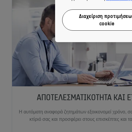
Διαχείριση προτιμήσεω
cookie
ΑΠΟΤΕΛΕΣΜΑΤΙΚΌΤΗΤΑ ΚΑΙ Ε
Η αυτόματη αναφορά ζητημάτων εξοικονομεί χρόνο, σα
κτίριό σας και προσφέρει στους επισκέπτες και τ