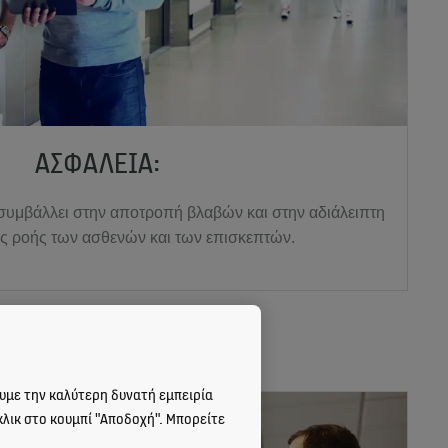
ΑΣΦΆΛΕΙΑ:
υμβάλλει στην αποτροπή βλαβών και στην αδιάλειπτη
ς ροής των ασθενών και των επισκεπτών.
ουμε την καλύτερη δυνατή εμπειρία
κλικ στο κουμπί "Αποδοχή". Μπορείτε