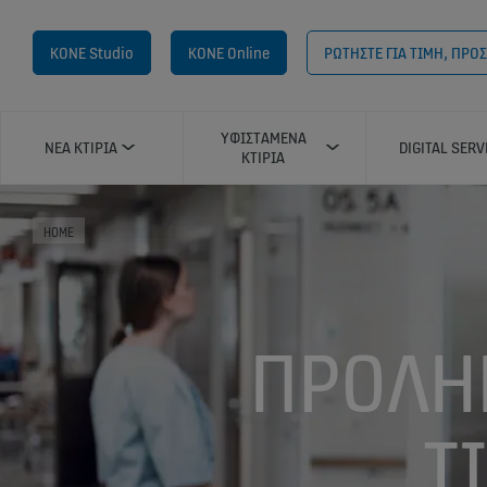
KONE Studio
KONE Online
ΡΩΤΗΣΤΕ ΓΙΑ ΤΙΜΗ, ΠΡ
ΥΦΙΣΤAΜΕΝΑ
ΝEΑ ΚΤIΡΙΑ
DIGITAL SERV
ΚΤIΡΙΑ
HOME
ΠΡΟΛΗ
Τ